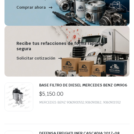
Comprar ahora
Recibe tus refacciones de forma rápida y
segura
Solicitar cotización
BASE FILTRO DE DIESEL MERCEDES BENZ OM906
$
5,150.00
MERCEDES BENZ 9060900552,906090062, 9060901552
DEFENSA FREIGHTLINER CASCADIA 2017-08