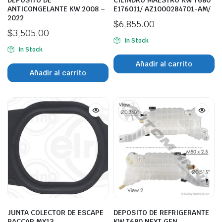
DEPOSITO DE
CILINDRO MAESTRO KW T680
ANTICONGELANTE KW 2008 –
E176011/ AZ1000284701-AM/
2022
$
6,855.00
$
3,505.00
In Stock
In Stock
Añadir al carrito
Añadir al carrito
JUNTA COLECTOR DE ESCAPE
DEPOSITO DE REFRIGERANTE
PACCAR MX13
KW T680 NEXT GEN