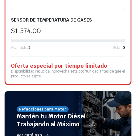
SENSOR DE TEMPERATURA DE GASES
$
1,574.00
Available:
2
Sold:
0
Oferta especial por tiempo limitado
Disponibilidad reducida. Aprovecha esta oportunidad antes de que el
producto se agote.
Refacciones para Motor
Mantén tu Motor Diésel
Trabajando al Máximo
Ver catálogo