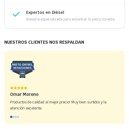
Expertos en Diésel
Asesoría especializada para encontrar la pieza correcta.
NUESTROS CLIENTES NOS RESPALDAN
Omar Moreno
Fran
Productos de calidad al mejor precio! Muy bien surtidos y la
Excele
atención excelente.
agreg