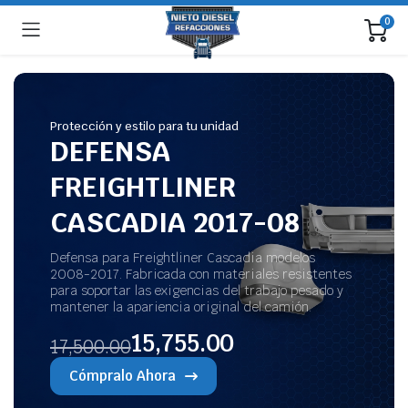
0
Protección y estilo para tu unidad
DEFENSA
FREIGHTLINER
CASCADIA 2017-08
Defensa para Freightliner Cascadia modelos
2008-2017. Fabricada con materiales resistentes
para soportar las exigencias del trabajo pesado y
mantener la apariencia original del camión.
15,755.00
17,500.00
Cómpralo Ahora