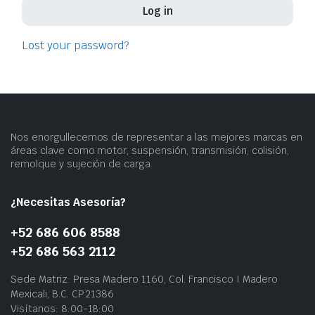
Log in
Lost your password?
Nos enorgullecemos de representar a las mejores marcas en
áreas clave como motor, suspensión, transmisión, colisión,
remolque y sujeción de carga.
¿Necesitas Asesoría?
+52 686 606 8588
+52 686 563 2112
Sede Matriz: Presa Madero 1160, Col. Francisco I Madero
Mexicali, B.C. CP.21386
Visítanos: 8:00-18:00