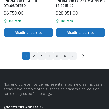
ENFRIADOR DE ACEITE
ENFRIADOR EGR CUMMINS ISX
DT466/DT570
15 2015-12
$
6,750.00
$
28,351.00
In Stock
In Stock
Añadir al carrito
Añadir al carrito
1
2
3
4
5
6
7
Nos enorgullecemos de representar a las mejores marcas en
áreas clave como motor, suspensión, transmisión, colisión,
remolque y sujeción de carga.
¿Necesitas Asesoría?