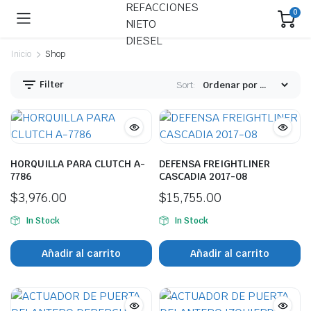
0
Inicio
Shop
Filter
Sort:
ecio
ecio
nimo
ximo
HORQUILLA PARA CLUTCH A-
DEFENSA FREIGHTLINER
7786
CASCADIA 2017-08
$
3,976.00
$
15,755.00
In Stock
In Stock
Añadir al carrito
Añadir al carrito