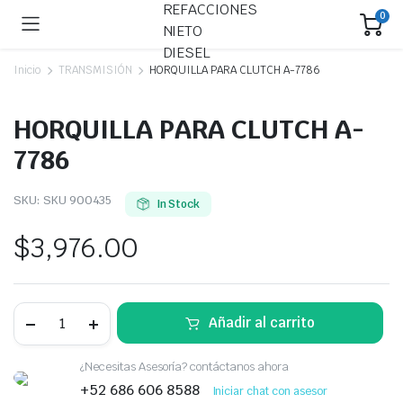
0
Inicio
TRANSMISIÓN
HORQUILLA PARA CLUTCH A-7786
HORQUILLA PARA CLUTCH A-
7786
SKU:
SKU 900435
In Stock
$
3,976.00
HORQUILLA
Añadir al carrito
PARA
CLUTCH
A-
¿Necesitas Asesoría? contáctanos ahora
7786
quantity
+52 686 606 8588
Iniciar chat con asesor