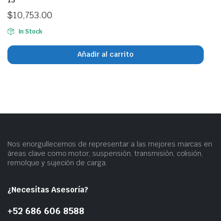
$
10,753.00
In Stock
Añadir al carrito
Nos enorgullecemos de representar a las mejores marcas en
áreas clave como motor, suspensión, transmisión, colisión,
remolque y sujeción de carga.
¿Necesitas Asesoría?
+52 686 606 8588