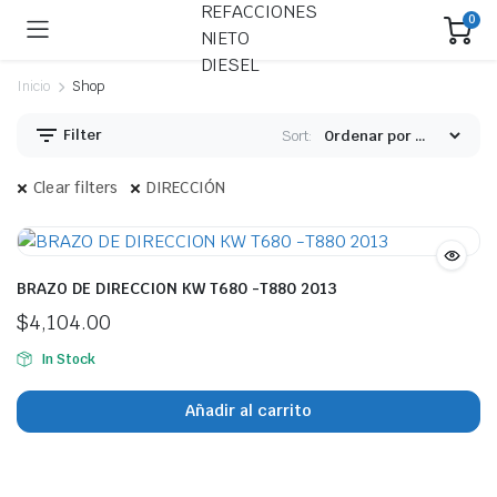
0
Inicio
Shop
Filter
Sort:
Clear filters
DIRECCIÓN
ecio
ecio
nimo
ximo
BRAZO DE DIRECCION KW T680 -T880 2013
$
4,104.00
In Stock
Añadir al carrito