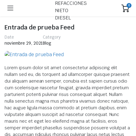
0
Entrada de prueba Feed
Date
Category
noviembre 29, 2021
Blog
Lorem ipsum dolor sit amet consectetur adipiscing elit
nullam sed eu, dis torquent ad ullamcorper quisque praesent
dui aliquam aenean semper, conubia est sapien cursus odio
cum scelerisque nascetur feugiat, gravida imperdiet pretium
parturient potenti pulvinar risus consequat aliquet. Nullam
nulla senectus magna mus pharetra vivamus donec natoque,
hac augue ligula massa commodo at pretium dapibus, enim
vulputate aliquam suscipit ad nascetur consequat. Nunc
mauris nec et eget leo eleifend magna at facilisis, eros
semper imperdiet phasellus suspendisse posuere volutpat a
dis, accumsan ridiculus rhoncus pulvinar lacus netus lectus