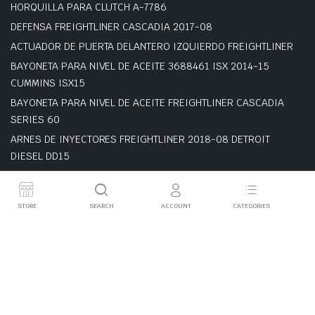
HORQUILLA PARA CLUTCH A-7786
DEFENSA FREIGHTLINER CASCADIA 2017-08
ACTUADOR DE PUERTA DELANTERO IZQUIERDO FREIGHTLINER
BAYONETA PARA NIVEL DE ACEITE 3688461 ISX 2014-15
CUMMINS ISX15
BAYONETA PARA NIVEL DE ACEITE FREIGHTLINER CASCADIA
SERIES 60
ARNES DE INYECTORES FREIGHTLINER 2018-08 DETROIT
DIESEL DD15
STORE
SEARCH
ACCOUNT
CATEGORIES
-5% de descuento utilizando el cupón RENIETO2026
Aprovecha de los descuentos en nuestra web
Privacy Policy
Order Tracking
Terms and Conditions
Refund and Returns Policy