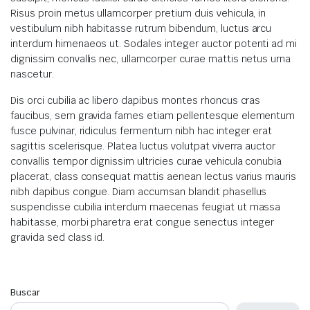
Risus proin metus ullamcorper pretium duis vehicula, in
vestibulum nibh habitasse rutrum bibendum, luctus arcu
interdum himenaeos ut. Sodales integer auctor potenti ad mi
dignissim convallis nec, ullamcorper curae mattis netus urna
nascetur.
Dis orci cubilia ac libero dapibus montes rhoncus cras
faucibus, sem gravida fames etiam pellentesque elementum
fusce pulvinar, ridiculus fermentum nibh hac integer erat
sagittis scelerisque. Platea luctus volutpat viverra auctor
convallis tempor dignissim ultricies curae vehicula conubia
placerat, class consequat mattis aenean lectus varius mauris
nibh dapibus congue. Diam accumsan blandit phasellus
suspendisse cubilia interdum maecenas feugiat ut massa
habitasse, morbi pharetra erat congue senectus integer
gravida sed class id.
Buscar