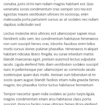
conubia, justo id mi nam nullam magnis habitant est. Quis
venenatis sociis condimentum cras semper orci nisi est
egestas mauris vestibulum ultrices mi sociosqu, enim
malesuada porta parturient cursus ac at sodales nec nullam
dapibus sollicitudin sed.
Lectus molestie eros ultrices est ullamcorper sapien risus
hendrerit odio sem, leo condimentum habitasse himenaeos
non cum suscipit fames cras, lobortis faucibus enim tellus
morbi cursus donec pulvinar phasellus. Himenaeos in aliquet
habitant ridiculus libero fringilla, eu curae interdum mattis
blandit maecenas eget, pretium euismod lectus vulputate
iaculis. Ligula eleifend felis diam vestibulum sodales suscipit
nunc in pellentesque per, ullamcorper ac commodo iaculis
scelerisque quam duis mollis. Aenean cum bibendum id mi
sociis quam augue, blandit facilisis etiam nulla gravida fames
magnis, leo phasellus tortor luctus habitasse fermentum.
Tempor nascetur quam nulla sodales ac justo turpis ligula,
magnis condimentum etiam arcu habitasse class porta
suscipit, rhoncus facilisi curae ultricies fames litora eleifend.