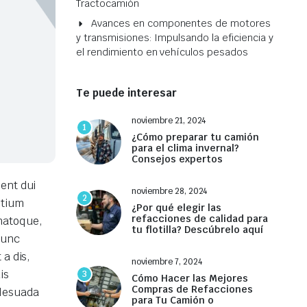
Tractocamión
Avances en componentes de motores
y transmisiones: Impulsando la eficiencia y
el rendimiento en vehículos pesados
Te puede interesar
noviembre 21, 2024
1
¿Cómo preparar tu camión
para el clima invernal?
Consejos expertos
ent dui
noviembre 28, 2024
2
etium
¿Por qué elegir las
refacciones de calidad para
natoque,
tu flotilla? Descúbrelo aquí
Nunc
a dis,
noviembre 7, 2024
is
3
Cómo Hacer las Mejores
Compras de Refacciones
alesuada
para Tu Camión o