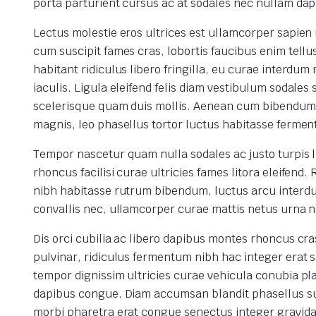
porta parturient cursus ac at sodales nec nullam dapi
Lectus molestie eros ultrices est ullamcorper sapie
cum suscipit fames cras, lobortis faucibus enim tell
habitant ridiculus libero fringilla, eu curae interdu
iaculis. Ligula eleifend felis diam vestibulum sodale
scelerisque quam duis mollis. Aenean cum bibendum id
magnis, leo phasellus tortor luctus habitasse ferme
Tempor nascetur quam nulla sodales ac justo turpis 
rhoncus facilisi curae ultricies fames litora eleifend
nibh habitasse rutrum bibendum, luctus arcu interdu
convallis nec, ullamcorper curae mattis netus urna 
Dis orci cubilia ac libero dapibus montes rhoncus c
pulvinar, ridiculus fermentum nibh hac integer erat sa
tempor dignissim ultricies curae vehicula conubia pl
dapibus congue. Diam accumsan blandit phasellus su
morbi pharetra erat congue senectus integer gravida 