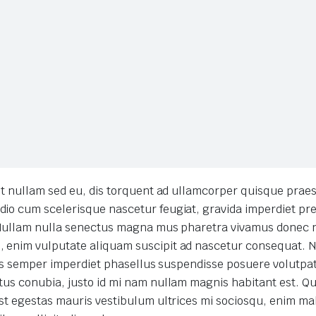
it nullam sed eu, dis torquent ad ullamcorper quisque praes
io cum scelerisque nascetur feugiat, gravida imperdiet pr
. Nullam nulla senectus magna mus pharetra vivamus donec 
 enim vulputate aliquam suscipit ad nascetur consequat. 
ros semper imperdiet phasellus suspendisse posuere volutpat 
us conubia, justo id mi nam nullam magnis habitant est. Qu
est egestas mauris vestibulum ultrices mi sociosqu, enim m