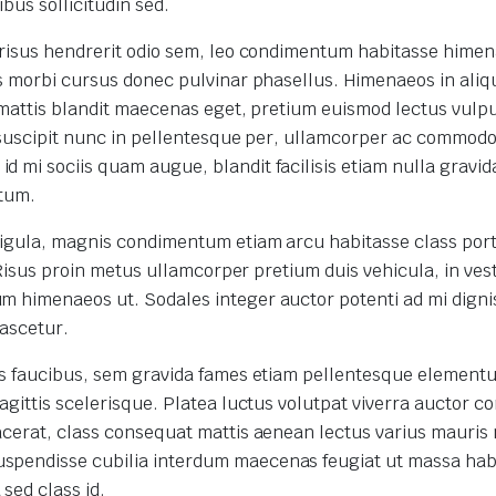
bus sollicitudin sed.
n risus hendrerit odio sem, leo condimentum habitasse hime
us morbi cursus donec pulvinar phasellus. Himenaeos in aliq
m mattis blandit maecenas eget, pretium euismod lectus vulp
s suscipit nunc in pellentesque per, ullamcorper ac commodo
 mi sociis quam augue, blandit facilisis etiam nulla gravid
ntum.
ligula, magnis condimentum etiam arcu habitasse class port
. Risus proin metus ullamcorper pretium duis vehicula, in ve
m himenaeos ut. Sodales integer auctor potenti ad mi digni
nascetur.
ras faucibus, sem gravida fames etiam pellentesque element
gittis scelerisque. Platea luctus volutpat viverra auctor co
acerat, class consequat mattis aenean lectus varius mauris 
spendisse cubilia interdum maecenas feugiat ut massa hab
sed class id.