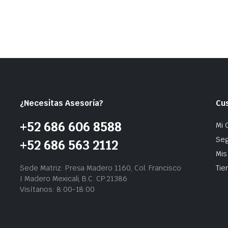
¿Necesitas Asesoría?
Cu
+52 686 606 8588
Mi 
Seg
+52 686 563 2112
Mis
Sede Matriz: Presa Madero 1160, Col. Francisco
Tie
I Madero Mexicali, B.C. CP.21386
Visítanos: 8:00-18:00