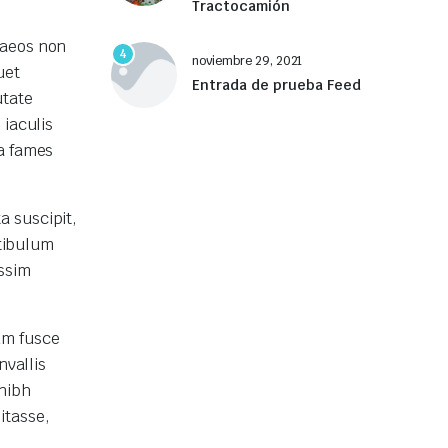
Tractocamión
naeos non
4
noviembre 29, 2021
uet
Entrada de prueba Feed
utate
 iaculis
a fames
a suscipit,
stibulum
ssim
um fusce
nvallis
nibh
itasse,