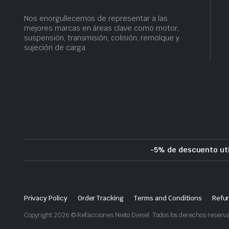
Nos enorgullecemos de representar a las
mejores marcas en áreas clave como motor,
suspensión, transmisión, colisión, remolque y
sujeción de carga.
-5% de descuento uti
Privacy Policy
Order Tracking
Terms and Conditions
Refun
Copyright 2026 © Refacciones Nieto Diesel. Todos los derechos reserv