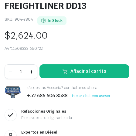
FREIGHTLINER DD13
SKU:
904-7804
In Stock
$
2,624.00
A4711508333 650722
ARNES
Añadir al carrito
DE
INYECTORES
FREIGHTLINER
DD13
¿Necesitas Asesoría? contáctanos ahora
quantity
+52 686 606 8588
Iniciar chat con asesor
Refacciones Originales
Piezas de calidad garantizada
Expertos en Diésel