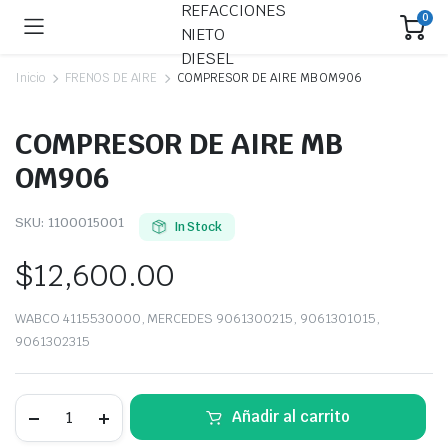
0
Inicio
FRENOS DE AIRE
COMPRESOR DE AIRE MB OM906
COMPRESOR DE AIRE MB
OM906
SKU:
1100015001
In Stock
$
12,600.00
WABCO 4115530000, MERCEDES 9061300215, 9061301015,
9061302315
COMPRESOR
Añadir al carrito
DE
AIRE