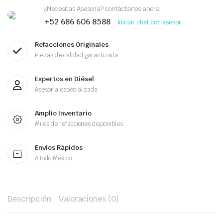
MB
¿Necesitas Asesoría? contáctanos ahora
OM906
quantity
+52 686 606 8588
Iniciar chat con asesor
Refacciones Originales
Piezas de calidad garantizada
Expertos en Diésel
Asesoría especializada
Amplio Inventario
Miles de refacciones disponibles
Envíos Rápidos
A todo México
Descripción
Valoraciones (0)