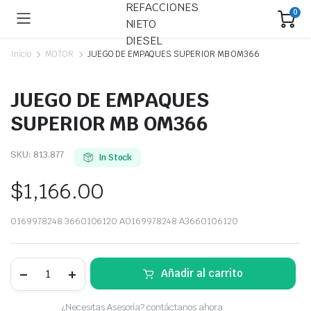
0
Inicio
MOTOR
JUEGO DE EMPAQUES SUPERIOR MB OM366
JUEGO DE EMPAQUES
SUPERIOR MB OM366
SKU:
813.877
In Stock
$
1,166.00
0169978248 3660106120 A0169978248 A3660106120
JUEGO
Añadir al carrito
DE
EMPAQUES
SUPERIOR
¿Necesitas Asesoría? contáctanos ahora
MB