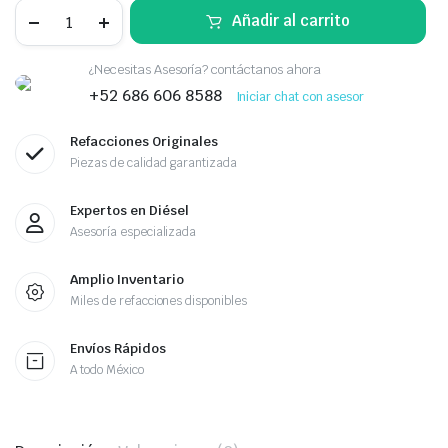
JUEGO
Añadir al carrito
DE
EMPAQUES
SUPERIOR
¿Necesitas Asesoría? contáctanos ahora
PACCAR
MX13
+52 686 606 8588
Iniciar chat con asesor
2005461PE
quantity
Refacciones Originales
Piezas de calidad garantizada
Expertos en Diésel
Asesoría especializada
Amplio Inventario
Miles de refacciones disponibles
Envíos Rápidos
A todo México