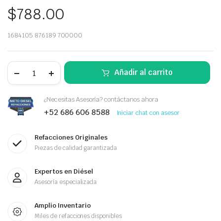
$
788.00
1684105 876189 700000
RETEN
Añadir al carrito
DE
CIGUEÑAL
DELANTERO
PACCAR
¿Necesitas Asesoría? contáctanos ahora
MX-
+52 686 606 8588
Iniciar chat con asesor
13
quantity
Refacciones Originales
Piezas de calidad garantizada
Expertos en Diésel
Asesoría especializada
Amplio Inventario
Miles de refacciones disponibles