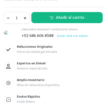
MOTOR
Añadir al carrito
DE
LIMPIAPARABRISAS
IHC
¿Necesitas Asesoría? contáctanos ahora
2014-
12
+52 686 606 8588
Iniciar chat con asesor
PROSTAR,
LONESTAR,
Refacciones Originales
4400,4300,
7500,
Piezas de calidad garantizada
7400,
8600
quantity
Expertos en Diésel
Asesoría especializada
Amplio Inventario
Miles de refacciones disponibles
Envíos Rápidos
A todo México