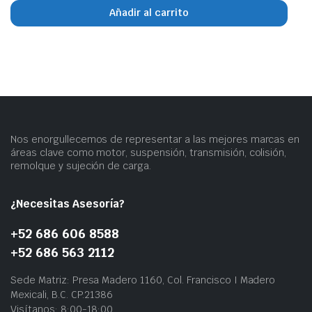
Añadir al carrito
Nos enorgullecemos de representar a las mejores marcas en
áreas clave como motor, suspensión, transmisión, colisión,
remolque y sujeción de carga.
¿Necesitas Asesoría?
+52 686 606 8588
+52 686 563 2112
Sede Matriz: Presa Madero 1160, Col. Francisco I Madero
Mexicali, B.C. CP.21386
Visítanos: 8:00-18:00