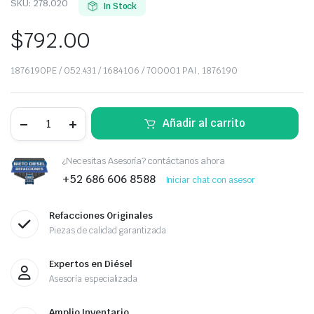
SKU:
278.020
In Stock
$
792.00
1876190PE / 052.431 / 1684106 / 700001 PAI, 1876190
RETEN
Añadir al carrito
DE
CIGUEÑAL
TRASERO
PACCAR
¿Necesitas Asesoría? contáctanos ahora
quantity
+52 686 606 8588
Iniciar chat con asesor
Refacciones Originales
Piezas de calidad garantizada
Expertos en Diésel
Asesoría especializada
Amplio Inventario